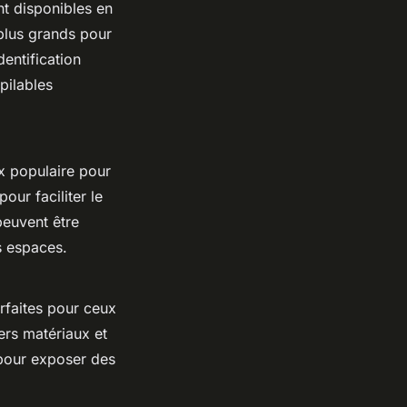
nt disponibles en
 plus grands pour
dentification
pilables
x populaire pour
ur faciliter le
peuvent être
ts espaces.
arfaites pour ceux
vers matériaux et
s pour exposer des