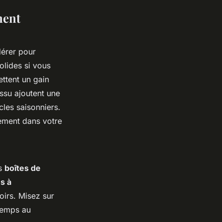
ment
dérer pour
olides si vous
ettent un gain
issu ajoutent une
cles saisonniers.
lement dans votre
es
boîtes de
s à
oirs. Misez sur
 temps au