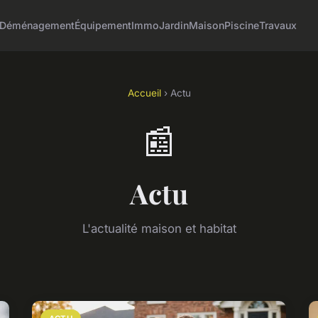
Déménagement
Équipement
Immo
Jardin
Maison
Piscine
Travaux
Accueil
› Actu
📰
Actu
L'actualité maison et habitat