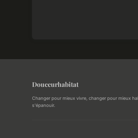
Douceurhabitat
Changer pour mieux vivre, changer pour mieux hab
s'épanouir.