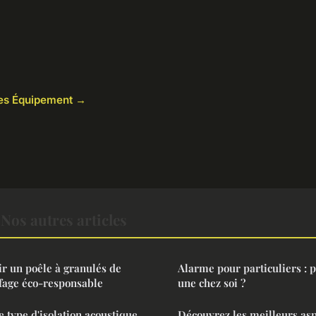
cles Équipement →
os autres articles
ir un poêle à granulés de
Alarme pour particuliers : 
fage éco-responsable
une chez soi ?
 type d'isolation acoustique
Découvrez les meilleurs as