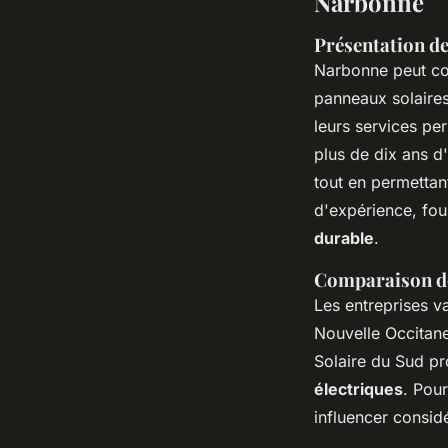
Narbonne
Présentation de
Narbonne peut co
panneaux solaires
leurs services pe
plus de dix ans d
tout en permettan
d'expérience, fou
durable
.
Comparaison des
Les entreprises v
Nouvelle Occitane
Solaire du Sud pr
électriques
. Pou
influencer consid