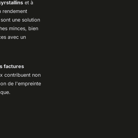
yrstallins
et à
un rendement
sont une solution
hes minces, bien
ces avec un
s factures
ux contribuent non
ion de l'empreinte
ique.