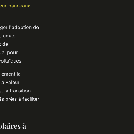
ateur-panneaux-
ger l'adoption de
s coûts
t de
cial pour
voltaïques.
lement la
la valeur
t la transition
 prêts à faciliter
laires à