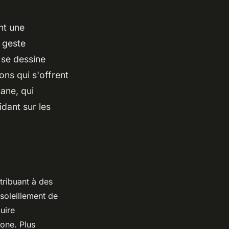
nt une
 geste
e se dessine
ns qui s'offrent
ane, qui
idant sur les
tribuant à des
soleillement de
uire
bone. Plus