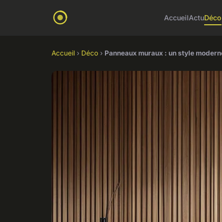
Accueil
Actu
Déco
Accueil
›
Déco
›
Panneaux muraux : un style modern