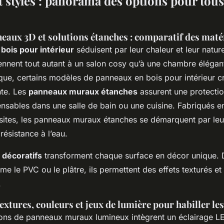
 styles : panorama des options pour tous
eaux 3D et solutions étanches : comparatif des maté
bois pour intérieur
séduisent par leur chaleur et leur natur
viennent tout autant à un salon cosy qu’à une chambre élégant
tique, certains modèles de panneaux en bois pour intérieur c
te. Les
panneaux muraux étanches
assurent une protectio
pensables dans une salle de bain ou une cuisine. Fabriqués 
tes, les panneaux muraux étanches se démarquent par leur 
 résistance à l’eau.
décoratifs
transforment chaque surface en décor unique. 
e le PVC ou le plâtre, ils permettent des effets texturés et
.
 textures, couleurs et jeux de lumière pour habiller le
ions de panneaux muraux lumineux intègrent un éclairage LE