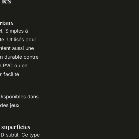
 les
riaux
el. Simples à
e. Utilisés pour
réent aussi une
n durable contre
en PVC ou en
facilité
Disponibles dans
 des jeux
s superficies
D subtil. Ce type