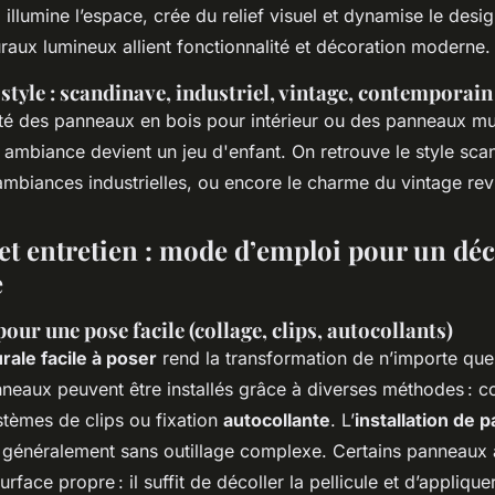
llumine l’espace, crée du relief visuel et dynamise le desig
ux lumineux allient fonctionnalité et décoration moderne.
 style : scandinave, industriel, vintage, contemporain
ité des panneaux en bois pour intérieur ou des panneaux m
 ambiance devient un jeu d'enfant. On retrouve le style sca
 ambiances industrielles, ou encore le charme du vintage revi
 et entretien : mode d’emploi pour un dé
e
pour une pose facile (collage, clips, autocollants)
ale facile à poser
rend la transformation de n’importe que
nneaux peuvent être installés grâce à diverses méthodes : c
stèmes de clips ou fixation
autocollante
. L’
installation de 
t généralement sans outillage complexe. Certains panneaux 
urface propre : il suffit de décoller la pellicule et d’appliq