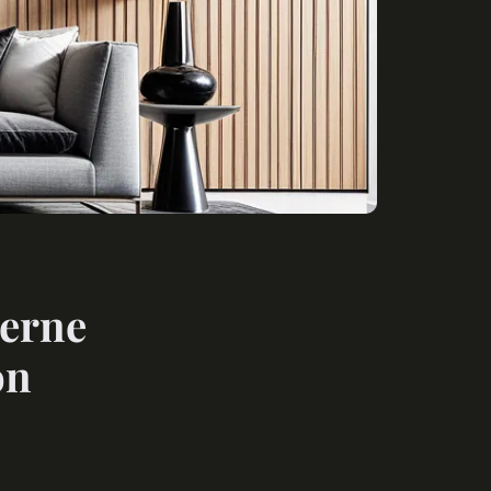
derne
on