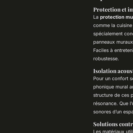
Protection et i
La
protection mur
comme la cuisine 
spécialement conçu
panneaux muraux 
Faciles à entrete
robustesse.
Isolation acou
Pour un confort s
phonique mural a
structure de ces 
résonance. Que l’
sonores d’un espa
Solutions contr
Les matériaux uti