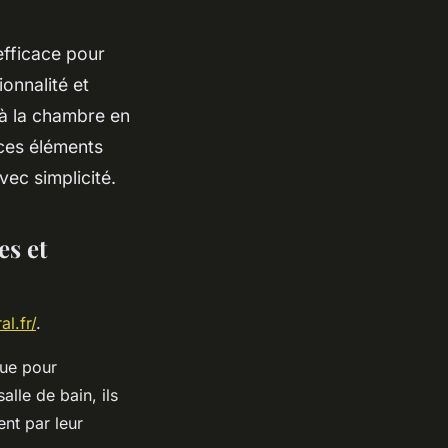
fficace pour
ionnalité et
 à la chambre en
 ces éléments
vec simplicité.
s et
l.fr/
.
que pour
alle de bain, ils
nt par leur