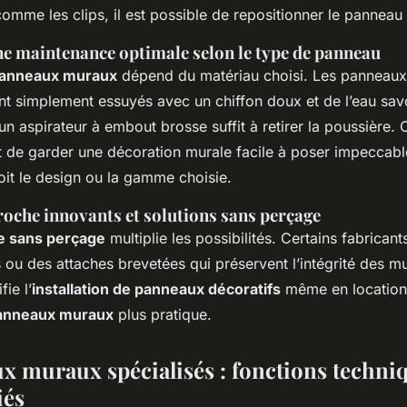
comme les clips, il est possible de repositionner le panne
e maintenance optimale selon le type de panneau
panneaux muraux
dépend du matériau choisi. Les panneau
t simplement essuyés avec un chiffon doux et de l’eau sav
un aspirateur à embout brosse suffit à retirer la poussière. C
t de garder une décoration murale facile à poser impeccable
oit le design ou la gamme choisie.
oche innovants et solutions sans perçage
le sans perçage
multiplie les possibilités. Certains fabrican
ou des attaches brevetées qui préservent l’intégrité des mu
ie l’
installation de panneaux décoratifs
même en location,
panneaux muraux
plus pratique.
x muraux spécialisés : fonctions techniq
iés