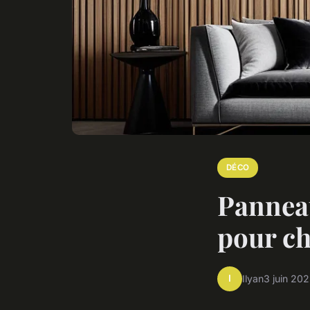
DÉCO
Pannea
pour ch
I
Ilyan
3 juin 20