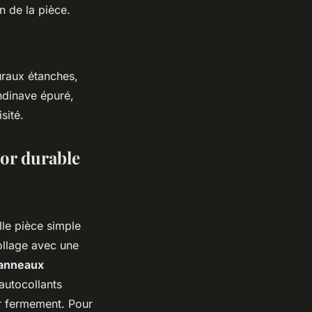
n de la pièce.
uraux étanches,
ndinave épuré,
sité.
cor durable
lle pièce simple
ollage avec une
panneaux
autocollants
uer fermement. Pour