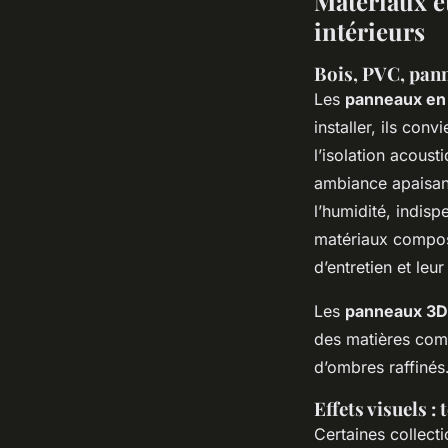
Matériaux et
intérieurs
Bois, PVC, pann
Les
panneaux en 
installer, ils con
l’isolation acous
ambiance apaisan
l’humidité, indis
matériaux composi
d’entretien et leur
Les
panneaux 3D 
des matières comm
d’ombres raffinés
Effets visuels :
Certaines collect